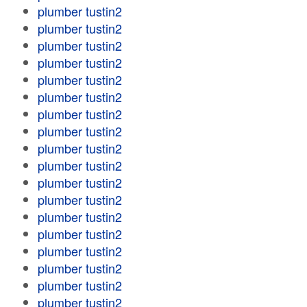
plumber tustin2
plumber tustin2
plumber tustin2
plumber tustin2
plumber tustin2
plumber tustin2
plumber tustin2
plumber tustin2
plumber tustin2
plumber tustin2
plumber tustin2
plumber tustin2
plumber tustin2
plumber tustin2
plumber tustin2
plumber tustin2
plumber tustin2
plumber tustin2