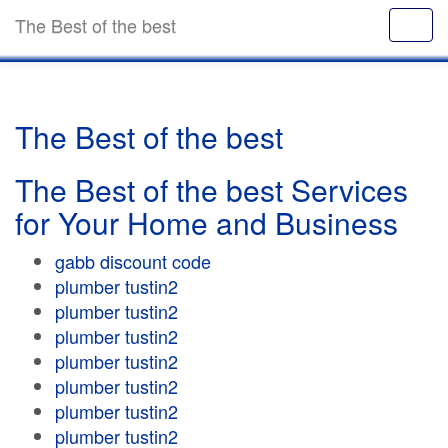
The Best of the best
The Best of the best
The Best of the best Services
for Your Home and Business
gabb discount code
plumber tustin2
plumber tustin2
plumber tustin2
plumber tustin2
plumber tustin2
plumber tustin2
plumber tustin2