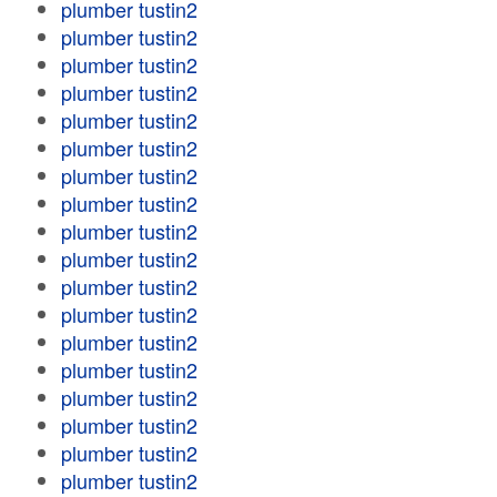
plumber tustin2
plumber tustin2
plumber tustin2
plumber tustin2
plumber tustin2
plumber tustin2
plumber tustin2
plumber tustin2
plumber tustin2
plumber tustin2
plumber tustin2
plumber tustin2
plumber tustin2
plumber tustin2
plumber tustin2
plumber tustin2
plumber tustin2
plumber tustin2