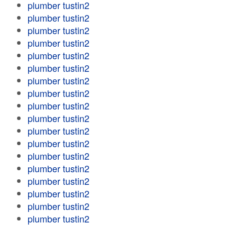
plumber tustin2
plumber tustin2
plumber tustin2
plumber tustin2
plumber tustin2
plumber tustin2
plumber tustin2
plumber tustin2
plumber tustin2
plumber tustin2
plumber tustin2
plumber tustin2
plumber tustin2
plumber tustin2
plumber tustin2
plumber tustin2
plumber tustin2
plumber tustin2